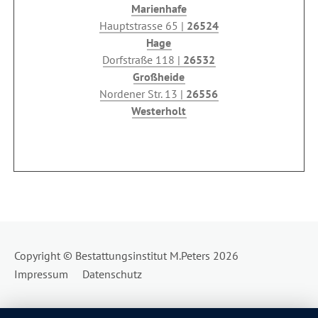
Marienhafe
Hauptstrasse 65 |
26524
Hage
Dorfstraße 118 |
26532
Großheide
Nordener Str. 13 |
26556
Westerholt
Copyright © Bestattungsinstitut M.Peters 2026
Navigation
Impressum
Datenschutz
überspringen